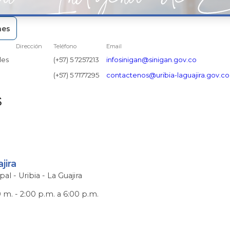
nes
Dirección
Teléfono
Email
les
(+57) 5 7257213
infosinigan@sinigan.gov.co
(+57) 5 7177295
contactenos@uribia-laguajira.gov.co
S
jira
pal - Uribia - La Guajira
0 m. - 2:00 p.m. a 6:00 p.m.