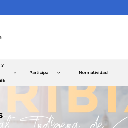
a
 y
Participa
Normatividad
ía
s