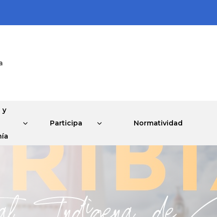
a
 y
Participa
Normatividad
ía