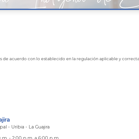
 de acuerdo con lo establecido en la regulación aplicable y correcta u
jira
pal - Uribia - La Guajira
0 m. - 2:00 p.m. a 6:00 p.m.