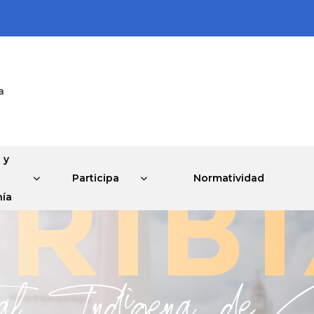
a
 y
Participa
Normatividad
ía