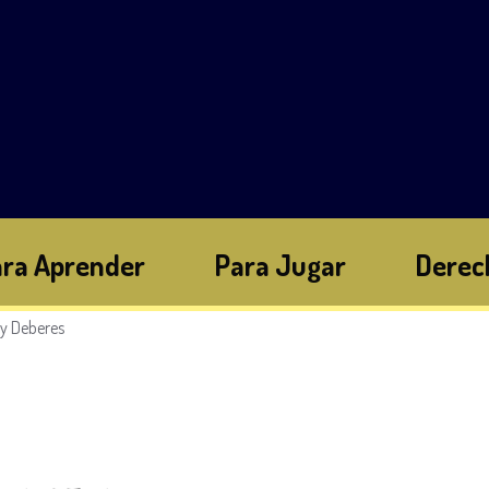
ra Aprender
Para Jugar
Derec
y Deberes