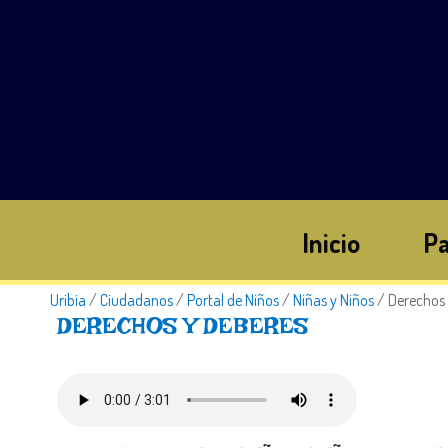
Inicio
Pa
Uribia
/
Ciudadanos
/
Portal de Niños
/
Niñas y Niños
/
Derechos 
​D​ERECHOS Y DEBERES